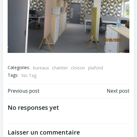
Categories:
bureaux
chantier
cloison
plafond
Tags:
No Tag
Navigation
Navigation
Previous post
Next post
de
de
No responses yet
l’article
l’article
Laisser un commentaire