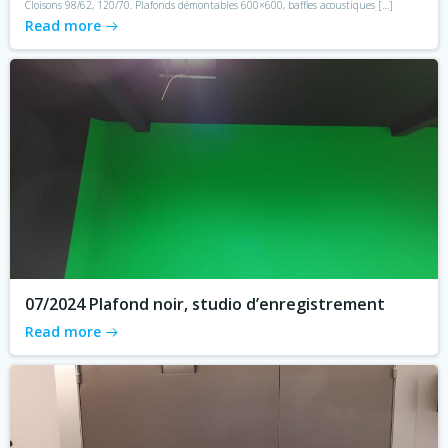
Cloisons 98/62, 120/70. Plafonds démontables 600×600, baffles acoustiques […]
Read more
07/2024 Plafond noir, studio d’enregistrement
Read more