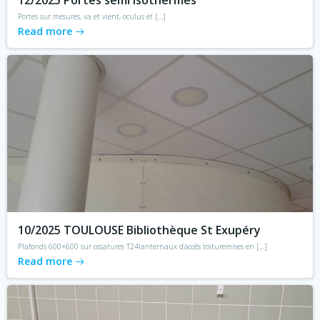
12/2025 Portes semi isothermes
Portes sur mesures, va et vient, oculus et […]
Read more
10/2025 TOULOUSE Bibliothèque St Exupéry
Plafonds 600×600 sur ossatures T24lanternaux d’accès toituremises en […]
Read more