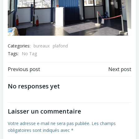
Categories:
bureaux
plafond
Tags:
No Tag
Navigation
Navigation
Previous post
Next post
de
de
No responses yet
l’article
l’article
Laisser un commentaire
Votre adresse e-mail ne sera pas publiée.
Les champs
obligatoires sont indiqués avec
*