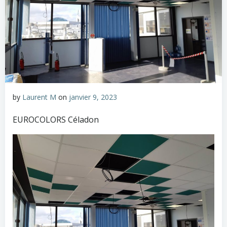
by
Laurent M
on
janvier 9, 2023
EUROCOLORS Céladon