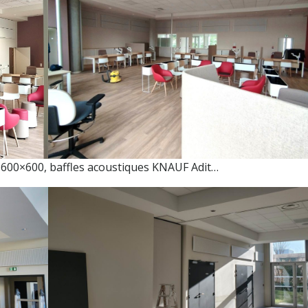
 600×600, baffles acoustiques KNAUF Adit…