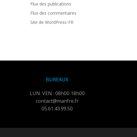
Flux des publications
Flux des commentaires
Site de WordPress-FR
BUREAUX
LUN. VEN : 08h00 18h00
contact@manfre.fr
05.61.43.99.50